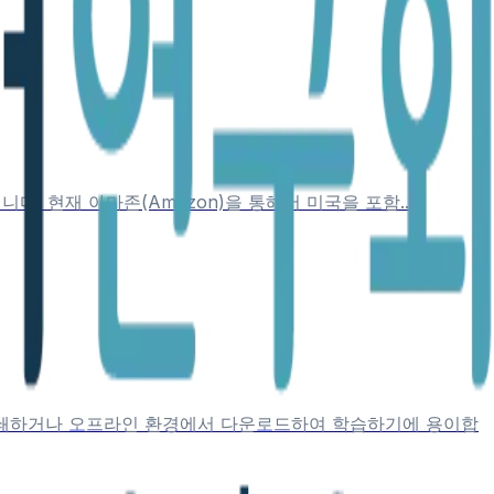
니다. 현재 아마존(Amazon)을 통해서 미국을 포함
...
인쇄하거나 오프라인 환경에서 다운로드하여 학습하기에 용이합